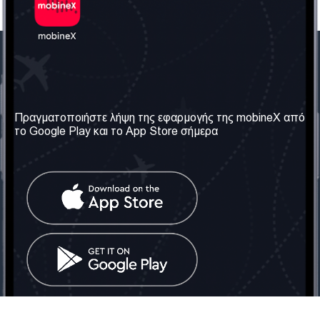
Η Εταιρεία μας
Χρήσιμες πληροφορίες
Σχετικά με εμάς
Όροι & Προϋποθέσεις
Πραγματοποιήστε λήψη της εφαρμογής της mobineX από
το Google Play και το App Store σήμερα
Οι Υπηρεσίες μας
Πολιτική Απορρήτου
Αποκτήστε τον αριθμό
Συχνές ερωτήσεις
Επικοινωνήστε μαζί μας
Κοινωνικά Δίκτυα
Ηνωμένο Βασίλειο: Λονδίνο
Τηλ: +442030340050
Email:
info@mobinex.com
Επικοινωνήστε μαζί μας