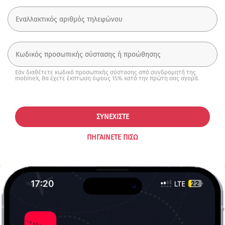
Εάν διαθέτετε κωδικό προσωπικής σύστασης από συνδρομητή της
mobineX, θα έχετε έκπτωση ύψους 15% κατά την πρώτη σας αγορά.
ΣΥΝΕΧΊΣΤΕ
ΠΗΓΑΊΝΕΤΕ ΠΊΣΩ