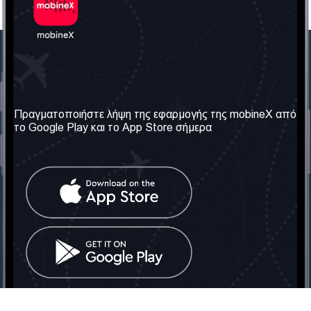
Η Εταιρεία μας
Χρήσιμες πληροφορίες
Σχετικά με εμάς
Όροι & Προϋποθέσεις
Πραγματοποιήστε λήψη της εφαρμογής της mobineX από
το Google Play και το App Store σήμερα
Οι Υπηρεσίες μας
Πολιτική Απορρήτου
Αποκτήστε τον αριθμό
Συχνές ερωτήσεις
Επικοινωνήστε μαζί μας
Κοινωνικά Δίκτυα
Ηνωμένο Βασίλειο: Λονδίνο
Τηλ: +442030340050
Email:
info@mobinex.com
Επικοινωνήστε μαζί μας