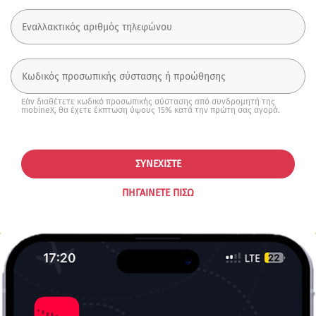
Εάν διαθέτετε κωδικό προσωπικής σύστασης από συνδρομητή της
mobineX, θα έχετε έκπτωση ύψους 15% κατά την πρώτη σας αγορά.
ΣΥΝΕΧΊΣΤΕ
ΠΗΓΑΊΝΕΤΕ ΠΊΣΩ