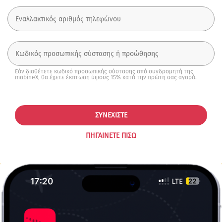
Εάν διαθέτετε κωδικό προσωπικής σύστασης από συνδρομητή της
mobineX, θα έχετε έκπτωση ύψους 15% κατά την πρώτη σας αγορά.
ΣΥΝΕΧΊΣΤΕ
ΠΗΓΑΊΝΕΤΕ ΠΊΣΩ