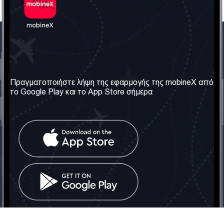
Η Εταιρεία μας
Χρήσιμες πληροφορίες
Σχετικά με εμάς
Όροι & Προϋποθέσεις
Πραγματοποιήστε λήψη της εφαρμογής της mobineX από
το Google Play και το App Store σήμερα
Οι Υπηρεσίες μας
Πολιτική Απορρήτου
Αποκτήστε τον αριθμό
Συχνές ερωτήσεις
Επικοινωνήστε μαζί μας
Κοινωνικά Δίκτυα
Ηνωμένο Βασίλειο: Λονδίνο
Τηλ: +442030340050
Email:
info@mobinex.com
Επικοινωνήστε μαζί μας