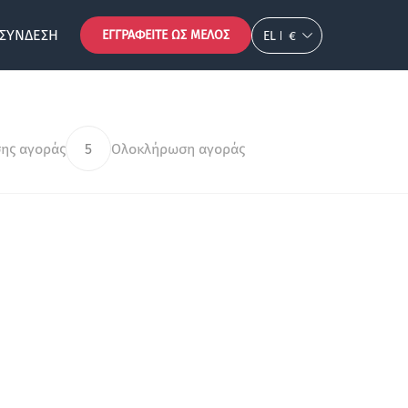
ΣΎΝΔΕΣΗ
ΕΓΓΡΑΦΕΊΤΕ ΩΣ ΜΈΛΟΣ
EL
€
ης αγοράς
5
Ολοκλήρωση αγοράς