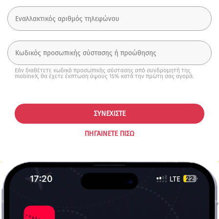
Εάν διαθέτετε κωδικό προσωπικής σύστασης από συνδρομητή της
mobineX, θα έχετε έκπτωση ύψους 15% κατά την πρώτη σας αγορά.
ΣΥΝΕΧΊΣΤΕ
ΠΗΓΑΊΝΕΤΕ ΠΊΣΩ