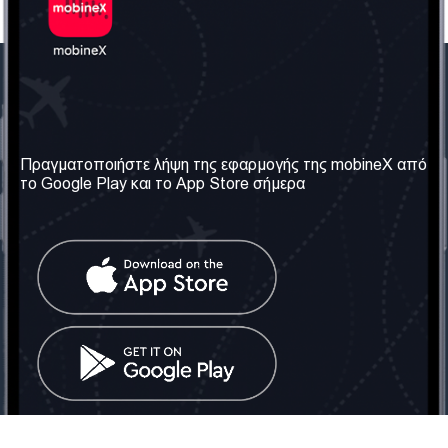
Η Εταιρεία μας
Χρήσιμες πληροφορίες
Σχετικά με εμάς
Όροι & Προϋποθέσεις
Πραγματοποιήστε λήψη της εφαρμογής της mobineX από
το Google Play και το App Store σήμερα
Οι Υπηρεσίες μας
Πολιτική Απορρήτου
Αποκτήστε τον αριθμό
Συχνές ερωτήσεις
Επικοινωνήστε μαζί μας
Κοινωνικά Δίκτυα
Ηνωμένο Βασίλειο: Λονδίνο
Τηλ: +442030340050
Email:
info@mobinex.com
Επικοινωνήστε μαζί μας