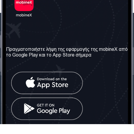
Η Εταιρεία μας
Χρήσιμες πληροφορίες
Σχετικά με εμάς
Όροι & Προϋποθέσεις
Πραγματοποιήστε λήψη της εφαρμογής της mobineX από
το Google Play και το App Store σήμερα
Οι Υπηρεσίες μας
Πολιτική Απορρήτου
Αποκτήστε τον αριθμό
Συχνές ερωτήσεις
Επικοινωνήστε μαζί μας
Κοινωνικά Δίκτυα
Ηνωμένο Βασίλειο: Λονδίνο
Τηλ: +442030340050
Email:
info@mobinex.com
Επικοινωνήστε μαζί μας