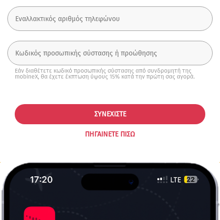
Εάν διαθέτετε κωδικό προσωπικής σύστασης από συνδρομητή της
mobineX, θα έχετε έκπτωση ύψους 15% κατά την πρώτη σας αγορά.
ΣΥΝΕΧΊΣΤΕ
ΠΗΓΑΊΝΕΤΕ ΠΊΣΩ