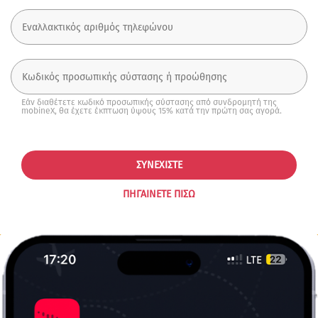
Εάν διαθέτετε κωδικό προσωπικής σύστασης από συνδρομητή της
mobineX, θα έχετε έκπτωση ύψους 15% κατά την πρώτη σας αγορά.
ΣΥΝΕΧΊΣΤΕ
ΠΗΓΑΊΝΕΤΕ ΠΊΣΩ