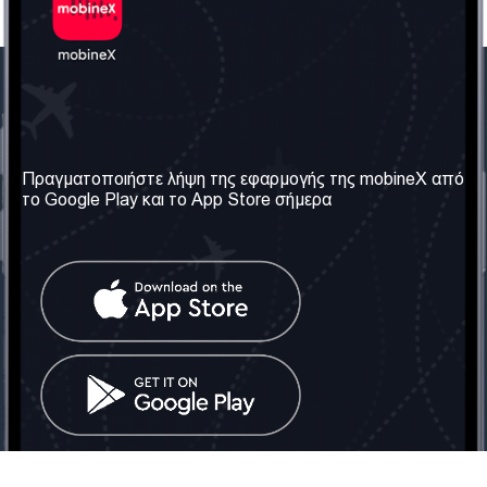
Η Εταιρεία μας
Χρήσιμες πληροφορίες
Σχετικά με εμάς
Όροι & Προϋποθέσεις
Πραγματοποιήστε λήψη της εφαρμογής της mobineX από
το Google Play και το App Store σήμερα
Οι Υπηρεσίες μας
Πολιτική Απορρήτου
Αποκτήστε τον αριθμό
Συχνές ερωτήσεις
Επικοινωνήστε μαζί μας
Κοινωνικά Δίκτυα
Ηνωμένο Βασίλειο: Λονδίνο
Τηλ: +442030340050
Email:
info@mobinex.com
Επικοινωνήστε μαζί μας