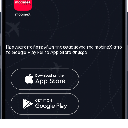
Η Εταιρεία μας
Χρήσιμες πληροφορίες
Σχετικά με εμάς
Όροι & Προϋποθέσεις
Πραγματοποιήστε λήψη της εφαρμογής της mobineX από
το Google Play και το App Store σήμερα
Οι Υπηρεσίες μας
Πολιτική Απορρήτου
Αποκτήστε τον αριθμό
Συχνές ερωτήσεις
Επικοινωνήστε μαζί μας
Κοινωνικά Δίκτυα
Ηνωμένο Βασίλειο: Λονδίνο
Τηλ: +442030340050
Email:
info@mobinex.com
Επικοινωνήστε μαζί μας