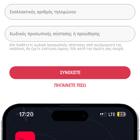
Εάν διαθέτετε κωδικό προσωπικής σύστασης από συνδρομητή της
mobineX, θα έχετε έκπτωση ύψους 15% κατά την πρώτη σας αγορά.
ΣΥΝΕΧΊΣΤΕ
ΠΗΓΑΊΝΕΤΕ ΠΊΣΩ