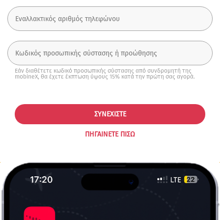
Εάν διαθέτετε κωδικό προσωπικής σύστασης από συνδρομητή της
mobineX, θα έχετε έκπτωση ύψους 15% κατά την πρώτη σας αγορά.
ΣΥΝΕΧΊΣΤΕ
ΠΗΓΑΊΝΕΤΕ ΠΊΣΩ