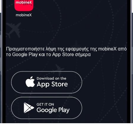
Η Εταιρεία μας
Χρήσιμες πληροφορίες
Σχετικά με εμάς
Όροι & Προϋποθέσεις
Πραγματοποιήστε λήψη της εφαρμογής της mobineX από
το Google Play και το App Store σήμερα
Οι Υπηρεσίες μας
Πολιτική Απορρήτου
Αποκτήστε τον αριθμό
Συχνές ερωτήσεις
Επικοινωνήστε μαζί μας
Κοινωνικά Δίκτυα
Ηνωμένο Βασίλειο: Λονδίνο
Τηλ: +442030340050
Email:
info@mobinex.com
Επικοινωνήστε μαζί μας