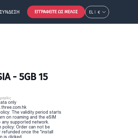
ΣΎΝΔΕΣΗ
ΕΓΓΡΑΦΕΊΤΕ ΩΣ ΜΈΛΟΣ
EL
€
IA - 5GB 15
φορίες
Data only
.three.com.hk
olicy: The validity period starts
urn on roaming and the eSIM
 any supported network.
n policy: Order can not be
r refunded once the "install
 is clicked.