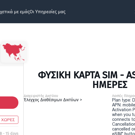
χετικά με εμάς
Οι Υπηρεσίες μας
ΦΥΣΙΚΉ ΚΆΡΤΑ SIM - AS
ΗΜΕΡΕΣ
Διαχειριστής Δικτύου
Λοιπές Πληρο
Έλεγχος Διαθέσιμων Δικτύων >
Plan type: 
APN: mobile
Activation P
when you t
connects to
8 ΧΩΡΕΣ
Cancellatio
cancelled o
B - 15 days
eSIM" button