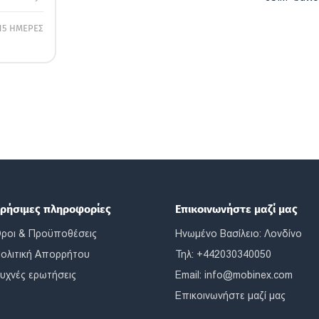
15 ΗΜΕΡΕΣ
ρήσιμες πληροφορίες
Επικοινωνήστε μαζί μας
ροι & Προϋποθέσεις
Ηνωμένο Βασίλειο: Λονδίνο
ολιτική Απορρήτου
Τηλ: +442030340050
υχνές ερωτήσεις
Email:
info@mobinex.com
Επικοινωνήστε μαζί μας