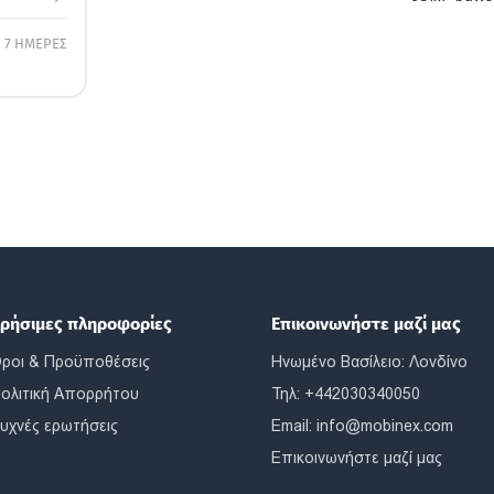
7 ΗΜΕΡΕΣ
ρήσιμες πληροφορίες
Επικοινωνήστε μαζί μας
ροι & Προϋποθέσεις
Ηνωμένο Βασίλειο: Λονδίνο
ολιτική Απορρήτου
Τηλ: +442030340050
υχνές ερωτήσεις
Email:
info@mobinex.com
Επικοινωνήστε μαζί μας