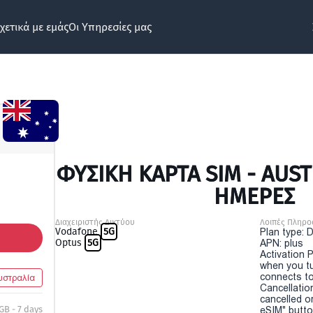
χετικά με εμάς
Οι Υπηρεσίες μας
ΦΥΣΙΚΉ ΚΆΡΤΑ SIM - AUST
ΗΜΕΡΕΣ
Διαχειριστής Δικτύου
Λοιπές Πληρο
Vodafone
5G
Plan type: 
Optus
5G
APN: plus
Activation P
when you t
connects to
υστραλία
Cancellatio
cancelled o
GB - 7 days
eSIM" button