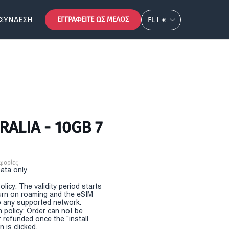
ΣΎΝΔΕΣΗ
ΕΓΓΡΑΦΕΊΤΕ ΩΣ ΜΈΛΟΣ
EL
€
RALIA - 10GB 7
φορίες
Data only
olicy: The validity period starts
urn on roaming and the eSIM
 any supported network.
n policy: Order can not be
r refunded once the "install
 is clicked.