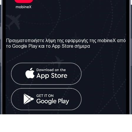
Η Εταιρεία μας
Χρήσιμες πληροφορίες
Σχετικά με εμάς
Όροι & Προϋποθέσεις
Πραγματοποιήστε λήψη της εφαρμογής της mobineX από
το Google Play και το App Store σήμερα
Οι Υπηρεσίες μας
Πολιτική Απορρήτου
Αποκτήστε τον αριθμό
Συχνές ερωτήσεις
Επικοινωνήστε μαζί μας
Κοινωνικά Δίκτυα
Ηνωμένο Βασίλειο: Λονδίνο
Τηλ: +442030340050
Email:
info@mobinex.com
Επικοινωνήστε μαζί μας