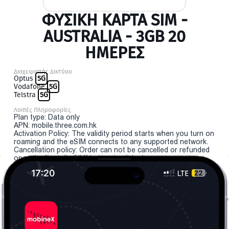
ΦΥΣΙΚΉ ΚΆΡΤΑ SIM -
AUSTRALIA - 3GB 20
ΗΜΕΡΕΣ
Διαχειριστής Δικτύου
Optus
5G
Vodafone
5G
Telstra
5G
Λοιπές Πληροφορίες
Plan type: Data only
APN: mobile.three.com.hk
Activation Policy: The validity period starts when you turn on
roaming and the eSIM connects to any supported network.
Cancellation policy: Order can not be cancelled or refunded
once the "install eSIM" button is clicked.