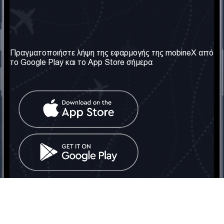
Η Εταιρεία μας
Χρήσιμες πληροφορίες
Σχετικά με εμάς
Όροι & Προϋποθέσεις
Πραγματοποιήστε λήψη της εφαρμογής της mobineX από
το Google Play και το App Store σήμερα
Οι Υπηρεσίες μας
Πολιτική Απορρήτου
Αποκτήστε τον αριθμό
Συχνές ερωτήσεις
Επικοινωνήστε μαζί μας
Κοινωνικά Δίκτυα
Ηνωμένο Βασίλειο: Λονδίνο
Τηλ: +442030340050
Email:
info@mobinex.com
Επικοινωνήστε μαζί μας
mobineX © 2026. Με την επιφύλαξη παντός δικαιώματος