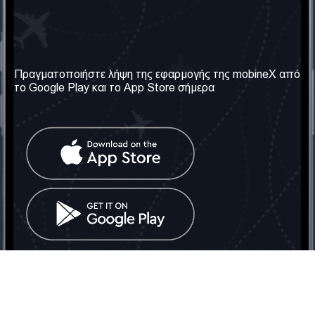
Η Εταιρεία μας
Χρήσιμες πληροφορίες
Σχετικά με εμάς
Όροι & Προϋποθέσεις
Πραγματοποιήστε λήψη της εφαρμογής της mobineX από
το Google Play και το App Store σήμερα
Οι Υπηρεσίες μας
Πολιτική Απορρήτου
Αποκτήστε τον αριθμό
Συχνές ερωτήσεις
Επικοινωνήστε μαζί μας
Κοινωνικά Δίκτυα
Ηνωμένο Βασίλειο: Λονδίνο
Τηλ: +442030340050
Email:
info@mobinex.com
Επικοινωνήστε μαζί μας
mobineX © 2026. Με την επιφύλαξη παντός δικαιώματος