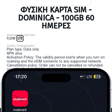
ΦΥΣΙΚΉ ΚΆΡΤΑ SIM -
DOMINICA - 100GB 60
ΗΜΕΡΕΣ
Διαχειριστής Δικτύου
FLOW
LTE
Λοιπές Πληροφορίες
Plan type: Data only
APN: plus
Activation Policy: The validity period starts when you turn on
roaming and the eSIM connects to any supported network.
Cancellation policy: Order can not be cancelled or refunded
once the "install eSIM" button is clicked.