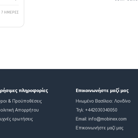
7 ΗΜΕΡΕΣ
ρήσιμες πληροφορίες
Επικοινωνήστε μαζί μας
ροι & Προϋποθέσεις
Ηνωμένο Βασίλειο: Λονδίνο
ολιτική Απορρήτου
Τηλ: +442030340050
υχνές ερωτήσεις
Email:
info@mobinex.com
Επικοινωνήστε μαζί μας