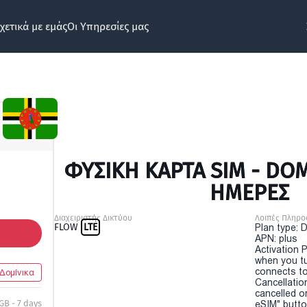
χετικά με εμάς
Οι Υπηρεσίες μας
ΦΥΣΙΚΉ ΚΆΡΤΑ SIM - DOM
ΗΜΕΡΕΣ
Διαχειριστής Δικτύου
Λοιπές Πληρο
FLOW
LTE
Plan type: 
APN: plus
Activation P
when you t
connects to
Δομίνικα
Cancellatio
cancelled o
 GB - 7 days
eSIM" button