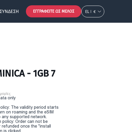
ΣΎΝΔΕΣΗ
ΕΓΓΡΑΦΕΊΤΕ ΩΣ ΜΈΛΟΣ
EL
€
INICA - 1GB 7
φορίες
Data only
olicy: The validity period starts
urn on roaming and the eSIM
 any supported network.
n policy: Order can not be
r refunded once the "install
 is clicked.