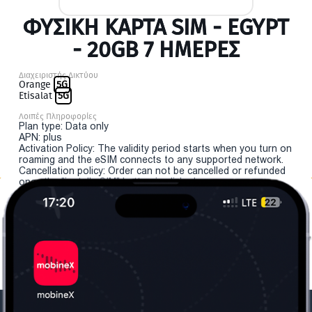
ΦΥΣΙΚΉ ΚΆΡΤΑ SIM - EGYPT
- 20GB 7 ΗΜΕΡΕΣ
Διαχειριστής Δικτύου
Orange
5G
Etisalat
5G
Λοιπές Πληροφορίες
Plan type: Data only
APN: plus
Activation Policy: The validity period starts when you turn on
roaming and the eSIM connects to any supported network.
Cancellation policy: Order can not be cancelled or refunded
once the "install eSIM" button is clicked.