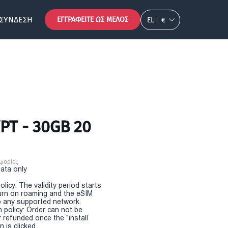
ΣΎΝΔΕΣΗ
ΕΓΓΡΑΦΕΊΤΕ ΩΣ ΜΈΛΟΣ
EL
€
PT - 30GB 20
φορίες
Data only
olicy: The validity period starts
urn on roaming and the eSIM
 any supported network.
n policy: Order can not be
r refunded once the "install
 is clicked.