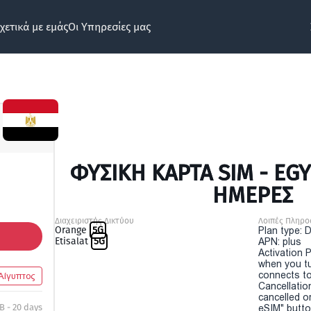
χετικά με εμάς
Οι Υπηρεσίες μας
ΦΥΣΙΚΉ ΚΆΡΤΑ SIM - EGY
ΗΜΕΡΕΣ
Διαχειριστής Δικτύου
Λοιπές Πληρο
Orange
5G
Plan type: 
Etisalat
5G
APN: plus
Activation P
when you t
connects to
Αίγυπτος
Cancellatio
cancelled o
B - 20 days
eSIM" button