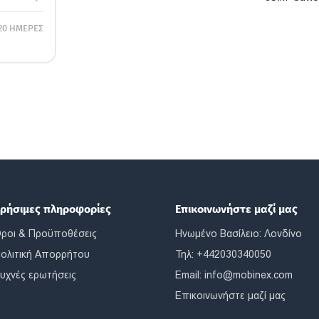
20 ΗΜΕΡΕΣ
ρήσιμες πληροφορίες
Επικοινωνήστε μαζί μας
ροι & Προϋποθέσεις
Ηνωμένο Βασίλειο: Λονδίνο
ολιτική Απορρήτου
Τηλ: +442030340050
υχνές ερωτήσεις
Email:
info@mobinex.com
Επικοινωνήστε μαζί μας