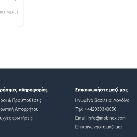
30 ΗΜΕΡΕΣ
ρήσιμες πληροφορίες
Επικοινωνήστε μαζί μας
ροι & Προϋποθέσεις
Ηνωμένο Βασίλειο: Λονδίνο
ολιτική Απορρήτου
Τηλ: +442030340050
υχνές ερωτήσεις
Email:
info@mobinex.com
Επικοινωνήστε μαζί μας