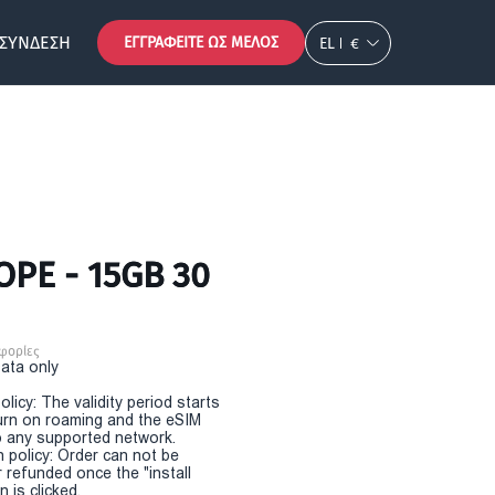
ΣΎΝΔΕΣΗ
ΕΓΓΡΑΦΕΊΤΕ ΩΣ ΜΈΛΟΣ
EL
€
OPE - 15GB 30
φορίες
Data only
olicy: The validity period starts
urn on roaming and the eSIM
 any supported network.
n policy: Order can not be
r refunded once the "install
 is clicked.