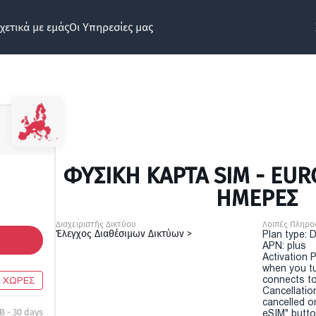
χετικά με εμάς
Οι Υπηρεσίες μας
ΦΥΣΙΚΉ ΚΆΡΤΑ SIM - EUR
ΗΜΕΡΕΣ
Διαχειριστής Δικτύου
Λοιπές Πληρο
Έλεγχος Διαθέσιμων Δικτύων >
Plan type: 
APN: plus
Activation P
when you t
connects to
9 ΧΩΡΕΣ
Cancellatio
cancelled o
B - 30 days
eSIM" button