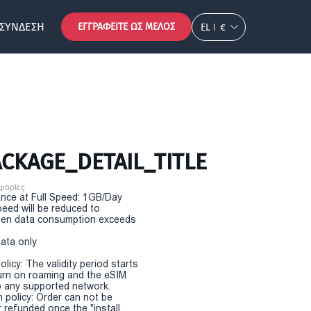
ΣΎΝΔΕΣΗ
ΕΓΓΡΑΦΕΊΤΕ ΩΣ ΜΈΛΟΣ
EL
€
CKAGE_DETAIL_TITLE
φορίες
nce at Full Speed: 1GB/Day
eed will be reduced to
en data consumption exceeds
Data only
olicy: The validity period starts
urn on roaming and the eSIM
 any supported network.
n policy: Order can not be
r refunded once the "install