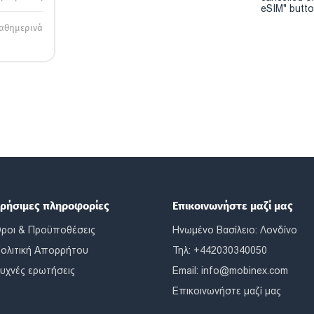
eSIM" button
αθημερινά
ρήσιμες πληροφορίες
Επικοινωνήστε μαζί μας
ροι & Προϋποθέσεις
Ηνωμένο Βασίλειο: Λονδίνο
ολιτική Απορρήτου
Τηλ: +442030340050
υχνές ερωτήσεις
Email:
info@mobinex.com
Επικοινωνήστε μαζί μας