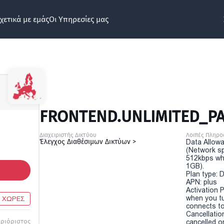
χετικά με εμάς
Οι Υπηρεσίες μας
FRONTEND.UNLIMITED_PA
Διαχειριστής Δικτύου
Λοιπές Πληρο
Έλεγχος Διαθέσιμων Δικτύων >
Data Allowa
(Network sp
512kbps wh
1GB).
Plan type: 
APN: plus
Activation P
when you t
0 ΧΩΡΕΣ
connects to
Cancellatio
εριόριστος
cancelled o