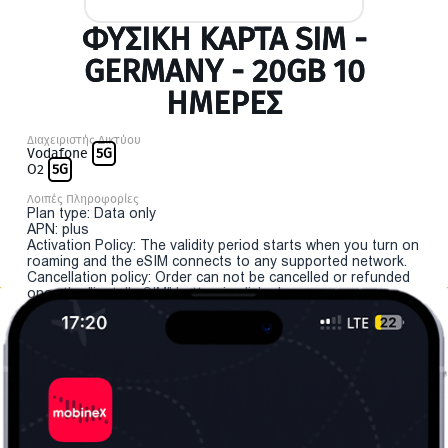
ΦΥΣΙΚΉ ΚΆΡΤΑ SIM -
GERMANY - 20GB 10
ΗΜΕΡΕΣ
Διαχειριστής Δικτύου
Vodafone
5G
O2
5G
Λοιπές Πληροφορίες
Plan type: Data only
APN: plus
Activation Policy: The validity period starts when you turn on
roaming and the eSIM connects to any supported network.
Cancellation policy: Order can not be cancelled or refunded
once the "install eSIM" button is clicked.