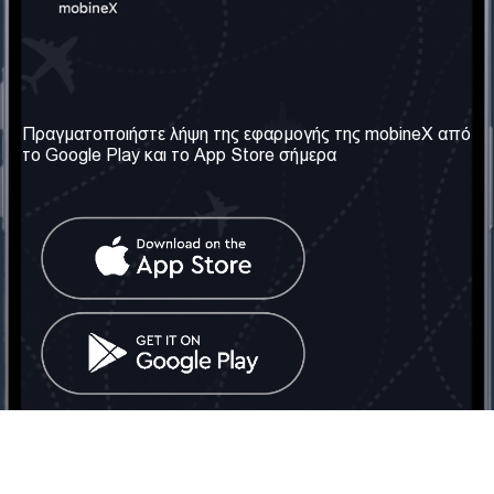
Η Εταιρεία μας
Χρήσιμες πληροφορίες
Σχετικά με εμάς
Όροι & Προϋποθέσεις
Πραγματοποιήστε λήψη της εφαρμογής της mobineX από
το Google Play και το App Store σήμερα
Οι Υπηρεσίες μας
Πολιτική Απορρήτου
Αποκτήστε τον αριθμό
Συχνές ερωτήσεις
Επικοινωνήστε μαζί μας
Κοινωνικά Δίκτυα
Ηνωμένο Βασίλειο: Λονδίνο
Τηλ: +442030340050
Email:
info@mobinex.com
Επικοινωνήστε μαζί μας
mobineX © 2026. Με την επιφύλαξη παντός δικαιώματος