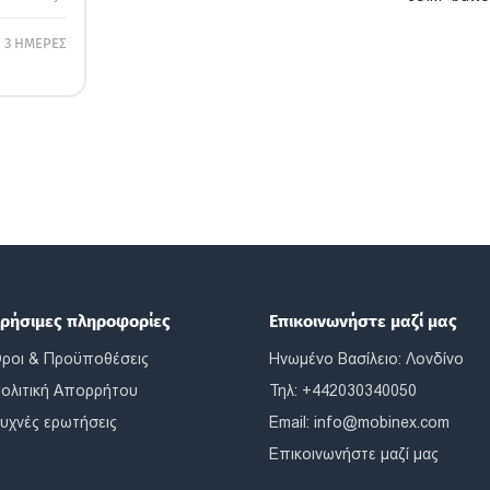
3 ΗΜΕΡΕΣ
ρήσιμες πληροφορίες
Επικοινωνήστε μαζί μας
ροι & Προϋποθέσεις
Ηνωμένο Βασίλειο: Λονδίνο
ολιτική Απορρήτου
Τηλ: +442030340050
υχνές ερωτήσεις
Email:
info@mobinex.com
Επικοινωνήστε μαζί μας