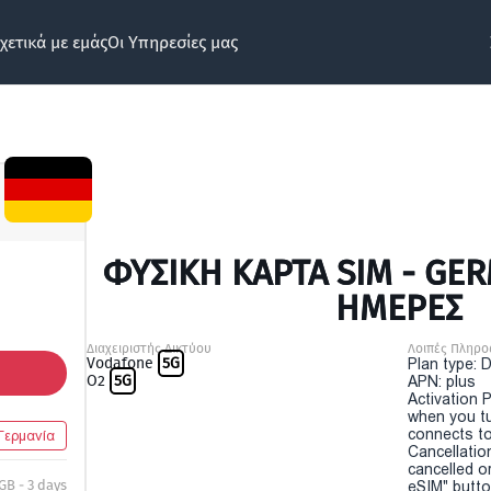
χετικά με εμάς
Οι Υπηρεσίες μας
ΦΥΣΙΚΉ ΚΆΡΤΑ SIM - GER
ΗΜΕΡΕΣ
Διαχειριστής Δικτύου
Λοιπές Πληρο
Vodafone
5G
Plan type: 
O2
5G
APN: plus
Activation P
when you t
connects to
Γερμανία
Cancellatio
cancelled o
 GB - 3 days
eSIM" button