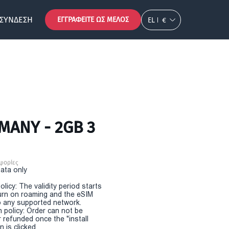
ΣΎΝΔΕΣΗ
ΕΓΓΡΑΦΕΊΤΕ ΩΣ ΜΈΛΟΣ
EL
€
MANY - 2GB 3
φορίες
Data only
olicy: The validity period starts
urn on roaming and the eSIM
 any supported network.
n policy: Order can not be
r refunded once the "install
 is clicked.