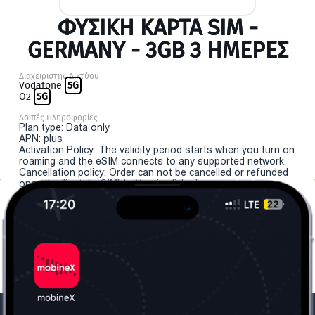
ΦΥΣΙΚΉ ΚΆΡΤΑ SIM -
GERMANY - 3GB 3 ΗΜΕΡΕΣ
Διαχειριστής Δικτύου
Vodafone
5G
O2
5G
Λοιπές Πληροφορίες
Plan type: Data only
APN: plus
Activation Policy: The validity period starts when you turn on
roaming and the eSIM connects to any supported network.
Cancellation policy: Order can not be cancelled or refunded
once the "install eSIM" button is clicked.