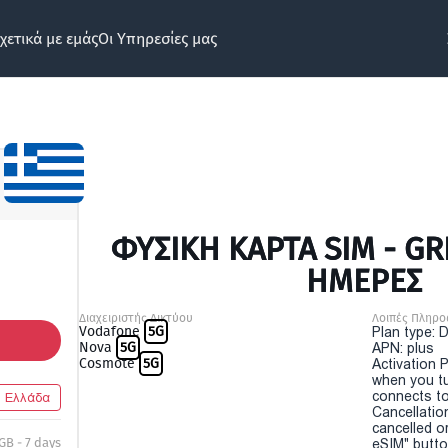
χετικά με εμάς
Οι Υπηρεσίες μας
ΦΥΣΙΚΉ ΚΆΡΤΑ SIM - GR
ΗΜΕΡΕΣ
Διαχειριστής Δικτύου
Λοιπές Πληρο
Vodafone
5G
Plan type: 
Nova
5G
APN: plus
Cosmote
5G
Activation P
when you t
connects to
Ελλάδα
Cancellatio
cancelled o
GB - 7 days
eSIM" button