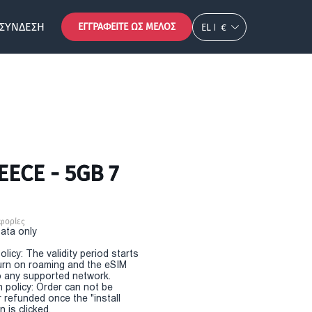
ΣΎΝΔΕΣΗ
ΕΓΓΡΑΦΕΊΤΕ ΩΣ ΜΈΛΟΣ
EL
€
EECE - 5GB 7
φορίες
Data only
olicy: The validity period starts
urn on roaming and the eSIM
 any supported network.
n policy: Order can not be
r refunded once the "install
 is clicked.