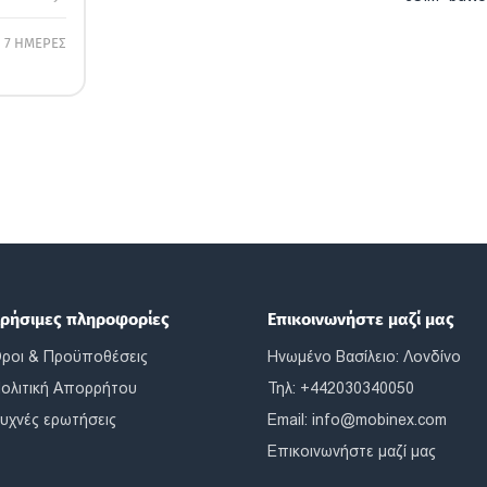
7 ΗΜΕΡΕΣ
ρήσιμες πληροφορίες
Επικοινωνήστε μαζί μας
ροι & Προϋποθέσεις
Ηνωμένο Βασίλειο: Λονδίνο
ολιτική Απορρήτου
Τηλ: +442030340050
υχνές ερωτήσεις
Email:
info@mobinex.com
Επικοινωνήστε μαζί μας