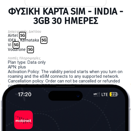
ΦΥΣΙΚΉ ΚΆΡΤΑ SIM - INDIA -
3GB 30 ΗΜΕΡΕΣ
Διαχειριστής Δικτύου
Airtel
5G
IDEA - Karnataka
5G
Vi
5G
Vodafone
5G
Λοιπές Πληροφορίες
Plan type: Data only
APN: plus
Activation Policy: The validity period starts when you turn on
roaming and the eSIM connects to any supported network.
Cancellation policy: Order can not be cancelled or refunded
once the "install eSIM" button is clicked.