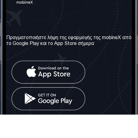
Η Εταιρεία μας
Χρήσιμες πληροφορίες
Σχετικά με εμάς
Όροι & Προϋποθέσεις
Πραγματοποιήστε λήψη της εφαρμογής της mobineX από
το Google Play και το App Store σήμερα
Οι Υπηρεσίες μας
Πολιτική Απορρήτου
Αποκτήστε τον αριθμό
Συχνές ερωτήσεις
Επικοινωνήστε μαζί μας
Κοινωνικά Δίκτυα
Ηνωμένο Βασίλειο: Λονδίνο
Τηλ: +442030340050
Email:
info@mobinex.com
Επικοινωνήστε μαζί μας
mobineX © 2026. Με την επιφύλαξη παντός δικαιώματος