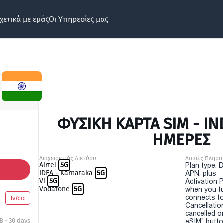
χετικά με εμάς
Οι Υπηρεσίες μας
ΦΥΣΙΚΉ ΚΆΡΤΑ SIM - IND
ΗΜΕΡΕΣ
Διαχειριστής Δικτύου
Λοιπές Πληρο
Airtel
5G
Plan type: 
IDEA - Karnataka
5G
APN: plus
Vi
5G
Activation P
Vodafone
5G
when you t
connects to
Ινδία
Cancellatio
cancelled o
B - 30 days
eSIM" button