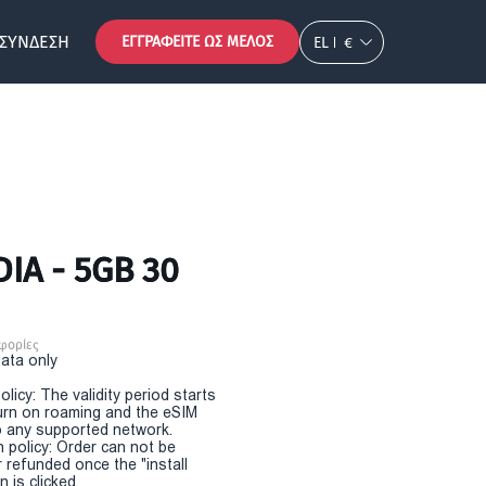
ΣΎΝΔΕΣΗ
ΕΓΓΡΑΦΕΊΤΕ ΩΣ ΜΈΛΟΣ
EL
€
IA - 5GB 30
φορίες
Data only
olicy: The validity period starts
urn on roaming and the eSIM
 any supported network.
n policy: Order can not be
r refunded once the "install
 is clicked.