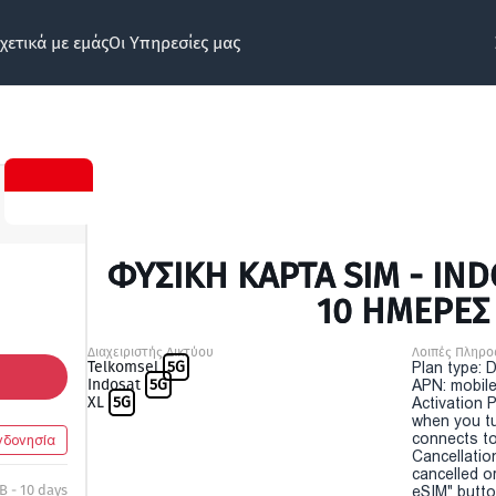
χετικά με εμάς
Οι Υπηρεσίες μας
ΦΥΣΙΚΉ ΚΆΡΤΑ SIM - IND
10 ΗΜΕΡΕΣ
Διαχειριστής Δικτύου
Λοιπές Πληρο
Telkomsel
5G
Plan type: 
Indosat
5G
APN: mobile
XL
5G
Activation P
when you t
connects to
νδονησία
Cancellatio
cancelled o
B - 10 days
eSIM" button