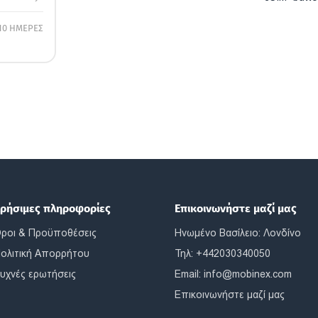
10 ΗΜΕΡΕΣ
ρήσιμες πληροφορίες
Επικοινωνήστε μαζί μας
ροι & Προϋποθέσεις
Ηνωμένο Βασίλειο: Λονδίνο
ολιτική Απορρήτου
Τηλ: +442030340050
υχνές ερωτήσεις
Email:
info@mobinex.com
Επικοινωνήστε μαζί μας