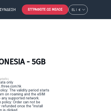
ΣΎΝΔΕΣΗ
ΕΓΓΡΑΦΕΊΤΕ ΩΣ ΜΈΛΟΣ
EL
€
ONESIA - 5GB
φορίες
Data only
.three.com.hk
olicy: The validity period starts
urn on roaming and the eSIM
 any supported network.
n policy: Order can not be
r refunded once the "install
 is clicked.