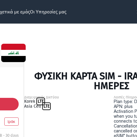
χετικά με εμάς
Οι Υπηρεσίες μας
ΦΥΣΙΚΉ ΚΆΡΤΑ SIM - IR
ΗΜΕΡΕΣ
Διαχειριστής Δικτύου
Λοιπές Πληρο
Korek
LTE
Plan type: 
Asia Cell
LTE
APN: plus
Activation P
when you t
connects to
Ιράκ
Cancellatio
cancelled o
B - 30 days
eSIM" button