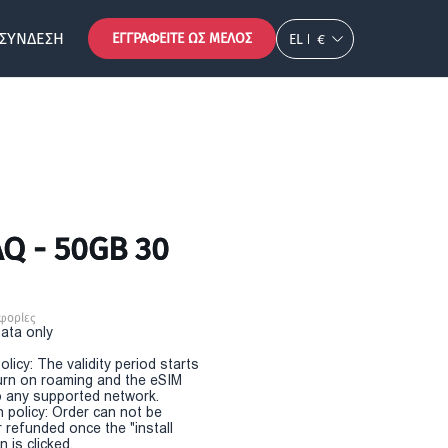
ΣΎΝΔΕΣΗ
ΕΓΓΡΑΦΕΊΤΕ ΩΣ ΜΈΛΟΣ
EL
€
AQ - 50GB 30
φορίες
Data only
olicy: The validity period starts
urn on roaming and the eSIM
 any supported network.
n policy: Order can not be
r refunded once the "install
 is clicked.