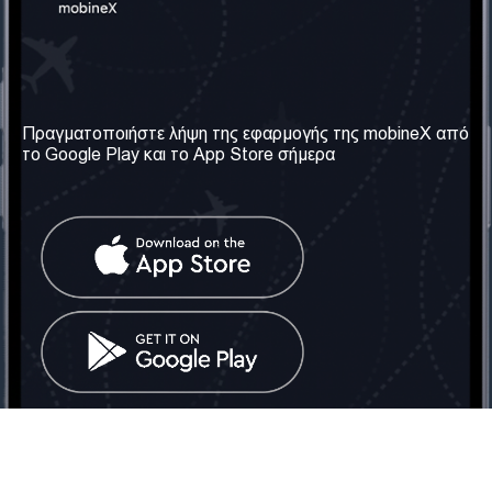
Η Εταιρεία μας
Χρήσιμες πληροφορίες
Σχετικά με εμάς
Όροι & Προϋποθέσεις
Πραγματοποιήστε λήψη της εφαρμογής της mobineX από
το Google Play και το App Store σήμερα
Οι Υπηρεσίες μας
Πολιτική Απορρήτου
Αποκτήστε τον αριθμό
Συχνές ερωτήσεις
Επικοινωνήστε μαζί μας
Κοινωνικά Δίκτυα
Ηνωμένο Βασίλειο: Λονδίνο
Τηλ: +442030340050
Email:
info@mobinex.com
Επικοινωνήστε μαζί μας
mobineX © 2026. Με την επιφύλαξη παντός δικαιώματος