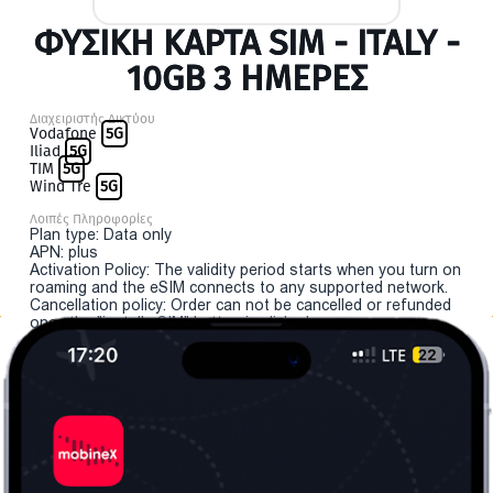
ΦΥΣΙΚΉ ΚΆΡΤΑ SIM - ITALY -
10GB 3 ΗΜΕΡΕΣ
Διαχειριστής Δικτύου
Vodafone
5G
Iliad
5G
TIM
5G
Wind Tre
5G
Λοιπές Πληροφορίες
Plan type: Data only
APN: plus
Activation Policy: The validity period starts when you turn on
roaming and the eSIM connects to any supported network.
Cancellation policy: Order can not be cancelled or refunded
once the "install eSIM" button is clicked.