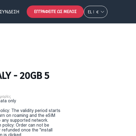
ΣΎΝΔΕΣΗ
ΕΓΓΡΑΦΕΊΤΕ ΩΣ ΜΈΛΟΣ
EL
€
LY - 20GB 5
φορίες
Data only
olicy: The validity period starts
urn on roaming and the eSIM
 any supported network.
n policy: Order can not be
r refunded once the "install
 is clicked.