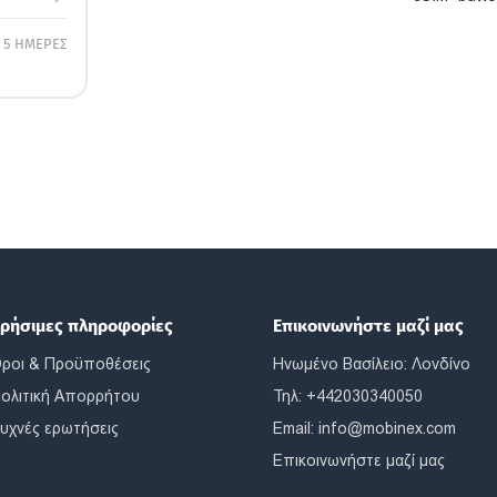
5 ΗΜΕΡΕΣ
ρήσιμες πληροφορίες
Επικοινωνήστε μαζί μας
ροι & Προϋποθέσεις
Ηνωμένο Βασίλειο: Λονδίνο
ολιτική Απορρήτου
Τηλ: +442030340050
υχνές ερωτήσεις
Email:
info@mobinex.com
Επικοινωνήστε μαζί μας