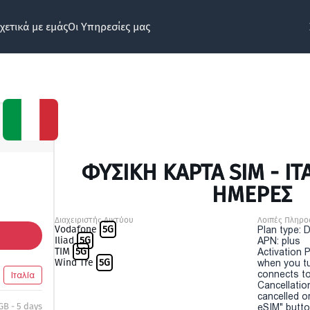
χετικά με εμάς
Οι Υπηρεσίες μας
ΦΥΣΙΚΉ ΚΆΡΤΑ SIM - ITA
ΗΜΕΡΕΣ
Διαχειριστής Δικτύου
Λοιπές Πληρο
Vodafone
5G
Plan type: 
Iliad
5G
APN: plus
TIM
5G
Activation P
Wind Tre
5G
when you t
connects to
Ιταλία
Cancellatio
cancelled o
GB - 5 days
eSIM" button