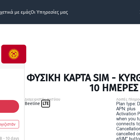
χετικά με εμάς
Οι Υπηρεσίες μας
ΦΥΣΙΚΉ ΚΆΡΤΑ SIM - KYR
10 ΗΜΕΡΕΣ
Διαχειριστής Δικτύου
Λοιπές Πληρο
Beeline
LTE
Plan type: 
APN: plus
Activation P
when you t
connects to
ργιζιστάν
Cancellatio
cancelled o
B - 10 days
eSIM" button