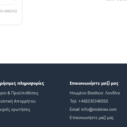
10 ΗΜΕΡΕΣ
ρήσιμες πληροφορίες
Επικοινωνήστε μαζί μας
ροι & Προϋποθέσεις
Ηνωμένο Βασίλειο: Λονδίνο
ολιτική Απορρήτου
Τηλ: +442030340050
υχνές ερωτήσεις
Email:
info@mobinex.com
Επικοινωνήστε μαζί μας