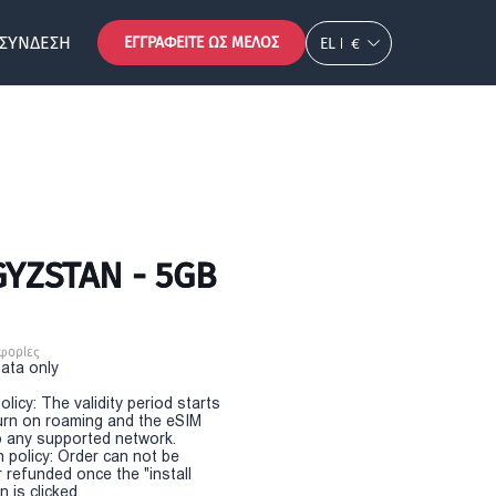
ΣΎΝΔΕΣΗ
ΕΓΓΡΑΦΕΊΤΕ ΩΣ ΜΈΛΟΣ
EL
€
GYZSTAN - 5GB
φορίες
Data only
olicy: The validity period starts
urn on roaming and the eSIM
 any supported network.
n policy: Order can not be
r refunded once the "install
 is clicked.