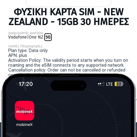
ΦΥΣΙΚΉ ΚΆΡΤΑ SIM - NEW
ZEALAND - 15GB 30 ΗΜΕΡΕΣ
Διαχειριστής Δικτύου
Vodafone|One NZ
5G
Λοιπές Πληροφορίες
Plan type: Data only
APN: plus
Activation Policy: The validity period starts when you turn on
roaming and the eSIM connects to any supported network.
Cancellation policy: Order can not be cancelled or refunded
once the "install eSIM" button is clicked.