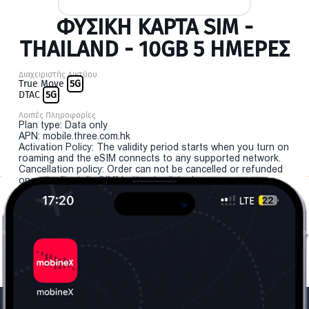
ΦΥΣΙΚΉ ΚΆΡΤΑ SIM -
THAILAND - 10GB 5 ΗΜΕΡΕΣ
Διαχειριστής Δικτύου
True Move
5G
DTAC
5G
Λοιπές Πληροφορίες
Plan type: Data only
APN: mobile.three.com.hk
Activation Policy: The validity period starts when you turn on
roaming and the eSIM connects to any supported network.
Cancellation policy: Order can not be cancelled or refunded
once the "install eSIM" button is clicked.