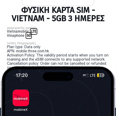
ΦΥΣΙΚΉ ΚΆΡΤΑ SIM -
VIETNAM - 5GB 3 ΗΜΕΡΕΣ
Διαχειριστής Δικτύου
Vietnamobile
LTE
Vinaphone
5G
Λοιπές Πληροφορίες
Plan type: Data only
APN: mobile.three.com.hk
Activation Policy: The validity period starts when you turn on
roaming and the eSIM connects to any supported network.
Cancellation policy: Order can not be cancelled or refunded
once the "install eSIM" button is clicked.