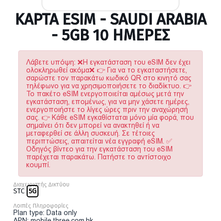
ΚΆΡΤΑ ESIM - SAUDI ARABIA
- 5GB 10 ΗΜΕΡΕΣ
Λάβετε υπόψη: ❌Η εγκατάσταση του eSIM δεν έχει
ολοκληρωθεί ακόμα❌ 👉 Για να το εγκαταστήσετε,
σαρώστε τον παρακάτω κωδικό QR στο κινητό σας
τηλέφωνο για να χρησιμοποιήσετε το διαδίκτυο. 👉
Το πακέτο eSIM ενεργοποιείται αμέσως μετά την
εγκατάσταση, επομένως, για να μην χάσετε ημέρες,
ενεργοποιήστε το λίγες ώρες πριν την αναχώρησή
σας. 👉 Κάθε eSIM εγκαθίσταται μόνο μία φορά, που
σημαίνει ότι δεν μπορεί να ανακτηθεί ή να
μεταφερθεί σε άλλη συσκευή. Σε τέτοιες
περιπτώσεις, απαιτείται νέα εγγραφή eSIM. ✅
Οδηγός βίντεο για την εγκατάσταση του eSIM
παρέχεται παρακάτω. Πατήστε το αντίστοιχο
κουμπί.
Διαχειριστής Δικτύου
STC
5G
Λοιπές Πληροφορίες
Plan type: Data only
APN: mobile.three.com.hk