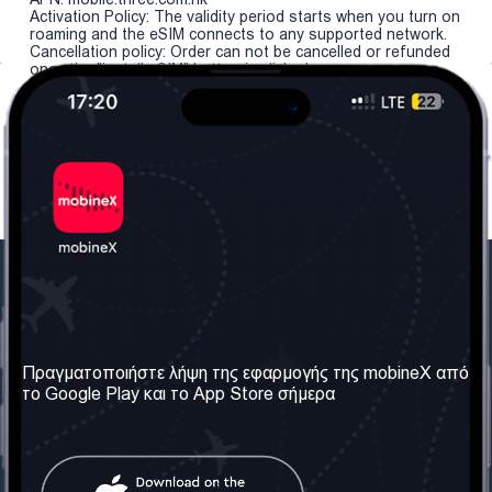
Activation Policy: The validity period starts when you turn on
roaming and the eSIM connects to any supported network.
Cancellation policy: Order can not be cancelled or refunded
once the "install eSIM" button is clicked.
Η Εταιρεία μας
Χρήσιμες πληροφορίες
Σχετικά με εμάς
Όροι & Προϋποθέσεις
Πραγματοποιήστε λήψη της εφαρμογής της mobineX από
το Google Play και το App Store σήμερα
Οι Υπηρεσίες μας
Πολιτική Απορρήτου
Αποκτήστε τον αριθμό
Συχνές ερωτήσεις
Επικοινωνήστε μαζί μας
Κοινωνικά Δίκτυα